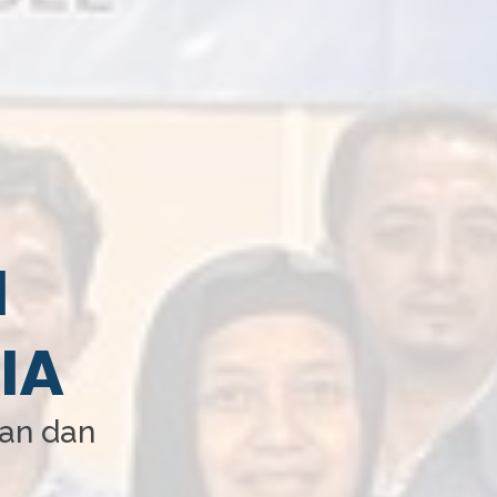
I
IA
aan dan